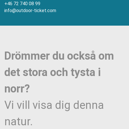
+46 72 740 08 99
info@outdoor-ticket.com
Drömmer du också om
det stora och tysta i
norr?
Vi vill visa dig denna
natur.