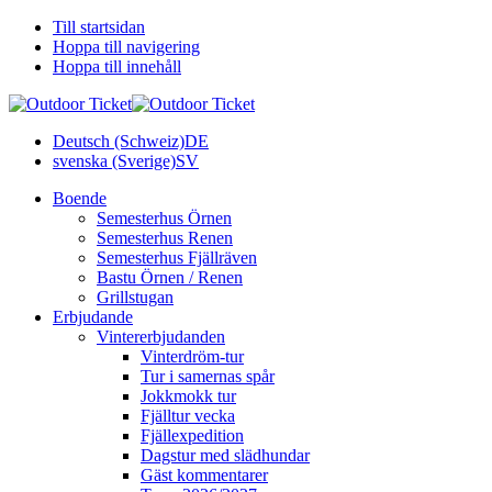
Till startsidan
Hoppa till navigering
Hoppa till innehåll
Deutsch (Schweiz)
DE
svenska (Sverige)
SV
Boende
Semesterhus Örnen
Semesterhus Renen
Semesterhus Fjällräven
Bastu Örnen / Renen
Grillstugan
Erbjudande
Vintererbjudanden
Vinterdröm-tur
Tur i samernas spår
Jokkmokk tur
Fjälltur vecka
Fjällexpedition
Dagstur med slädhundar
Gäst kommentarer