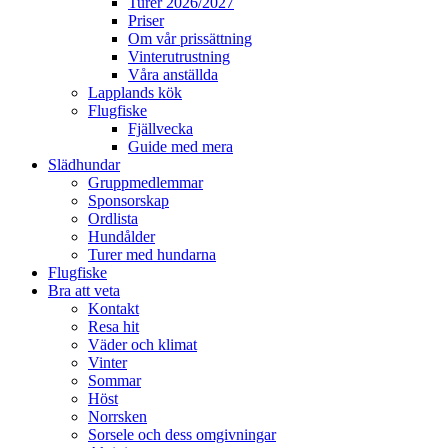
Turer 2026/2027
Priser
Om vår prissättning
Vinterutrustning
Våra anställda
Lapplands kök
Flugfiske
Fjällvecka
Guide med mera
Slädhundar
Gruppmedlemmar
Sponsorskap
Ordlista
Hundålder
Turer med hundarna
Flugfiske
Bra att veta
Kontakt
Resa hit
Väder och klimat
Vinter
Sommar
Höst
Norrsken
Sorsele och dess omgivningar