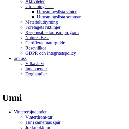
Aktiviteter
Utrustningslista
Utrustningslista vinter
Utrustningslista sommar
Materialuthyrning
Företagets riktlinjer
Responsible tourism program
Natures Best
Certifierad naturguide
Resevillkor
GDPR och Integritetspolicy
om oss
Vilka är vi
Inneboende
Doghandler
Unni
Vintererbjudanden
Vinterdröm-tur
Tur i samernas spår
Jokkmokk tur