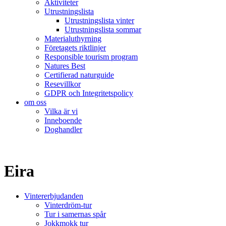
Aktiviteter
Utrustningslista
Utrustningslista vinter
Utrustningslista sommar
Materialuthyrning
Företagets riktlinjer
Responsible tourism program
Natures Best
Certifierad naturguide
Resevillkor
GDPR och Integritetspolicy
om oss
Vilka är vi
Inneboende
Doghandler
Eira
Vintererbjudanden
Vinterdröm-tur
Tur i samernas spår
Jokkmokk tur