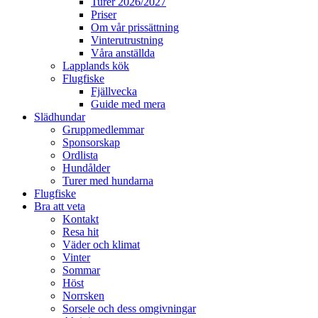
Turer 2026/2027
Priser
Om vår prissättning
Vinterutrustning
Våra anställda
Lapplands kök
Flugfiske
Fjällvecka
Guide med mera
Slädhundar
Gruppmedlemmar
Sponsorskap
Ordlista
Hundålder
Turer med hundarna
Flugfiske
Bra att veta
Kontakt
Resa hit
Väder och klimat
Vinter
Sommar
Höst
Norrsken
Sorsele och dess omgivningar