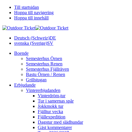
Till startsidan
Hoppa till navigering
Hoppa till innehåll
Deutsch (Schweiz)
DE
svenska (Sverige)
SV
Boende
Semesterhus Örnen
Semesterhus Renen
Semesterhus Fjällräven
Bastu Örnen / Renen
Grillstugan
Erbjudande
Vintererbjudanden
Vinterdröm-tur
Tur i samernas spår
Jokkmokk tur
Fjälltur vecka
Fjällexpedition
Dagstur med slädhundar
Gäst kommentarer