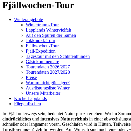
Fjällwochen-Tour
Winterangebote
Wintertraum-Tour
Lapplands Wintervielfalt
Auf den Spuren der Samen
Jokkmokk-Tour
Fjällwochen-Tour
Fjäll-Expedition
Tagestour mit den Schlittenhunden
Gästekommentare
Tourendaten 2026/2027
Tourendaten 2027/2028
Preise
Warum nicht günstiger?
Ausrüstungsliste Winter
Unsere Mitarbeiter
Küche Lapplands
Fliegenfischen
Im Fjäll unterwegs sein, bedeutet Natur pur zu erleben. Wo im Somme
eindrückliches
und
intensives
Naturerlebnis
in einer abwechslungsr
schneller oder langsamer voran. Geschlafen wird in Hütten. Teilweis
Turistföreningen) geführt werden. Auf Wunsch sind auch eine oder z