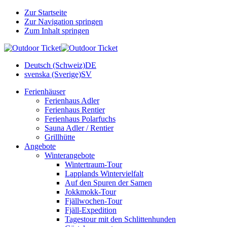
Zur Startseite
Zur Navigation springen
Zum Inhalt springen
Deutsch (Schweiz)
DE
svenska (Sverige)
SV
Ferienhäuser
Ferienhaus Adler
Ferienhaus Rentier
Ferienhaus Polarfuchs
Sauna Adler / Rentier
Grillhütte
Angebote
Winterangebote
Wintertraum-Tour
Lapplands Wintervielfalt
Auf den Spuren der Samen
Jokkmokk-Tour
Fjällwochen-Tour
Fjäll-Expedition
Tagestour mit den Schlittenhunden