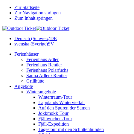
Zur Startseite
Zur Navigation springen
Zum Inhalt springen
Deutsch (Schweiz)
DE
svenska (Sverige)
SV
Ferienhäuser
Ferienhaus Adler
Ferienhaus Rentier
Ferienhaus Polarfuchs
Sauna Adler / Rentier
Grillhütte
Angebote
Winterangebote
Wintertraum-Tour
Lapplands Wintervielfalt
Auf den Spuren der Samen
Jokkmokk-Tour
Fjällwochen-Tour
Fjäll-Expedition
Tagestour mit den Schlittenhunden