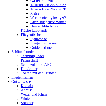
Gästekommentare
Tourendaten 2026/2027
Tourendaten 2027/2028
Preise
Warum nicht günstiger?
Ausrüstungsliste Winter
Unsere Mitarbeiter
Küche Lapplands
Fliegenfischen
Fjällwoche
Fliegenfischerkurs
Guide und mehr
Schlittenhunde
Teammitglieder
Patenschaft
Schlittenhunde-ABC
Hundealter
Touren mit den Hunden
Fliegenfischen
Gut zu wissen
Kontakt
Anreise
Wetter und Klima
Winter
Sommer