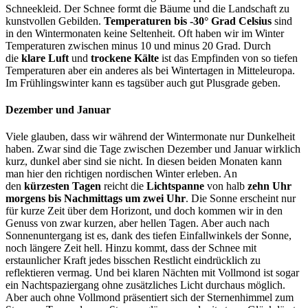
Schneekleid. Der Schnee formt die Bäume und die Landschaft zu
kunstvollen Gebilden.
Temperaturen bis -30° Grad Celsius
sind
in den Wintermonaten keine Seltenheit. Oft haben wir im Winter
Temperaturen zwischen minus 10 und minus 20 Grad. Durch
die
klare Luft
und
trockene Kälte
ist das Empfinden von so tiefen
Temperaturen aber ein anderes als bei Wintertagen in Mitteleuropa.
Im Frühlingswinter kann es tagsüber auch gut Plusgrade geben.
Dezember und Januar
Viele glauben, dass wir während der Wintermonate nur Dunkelheit
haben. Zwar sind die Tage zwischen Dezember und Januar wirklich
kurz, dunkel aber sind sie nicht. In diesen beiden Monaten kann
man hier den richtigen nordischen Winter erleben. An
den
kürzesten
Tagen
reicht die
Lichtspanne
von halb
zehn Uhr
morgens bis Nachmittags um zwei Uhr
. Die Sonne erscheint nur
für kurze Zeit über dem Horizont, und doch kommen wir in den
Genuss von zwar kurzen, aber hellen Tagen. Aber auch nach
Sonnenuntergang ist es, dank des tiefen Einfallwinkels der Sonne,
noch längere Zeit hell. Hinzu kommt, dass der Schnee mit
erstaunlicher Kraft jedes bisschen Restlicht eindrücklich zu
reflektieren vermag. Und bei klaren Nächten mit Vollmond ist sogar
ein Nachtspaziergang ohne zusätzliches Licht durchaus möglich.
Aber auch ohne Vollmond präsentiert sich der Sternenhimmel zum